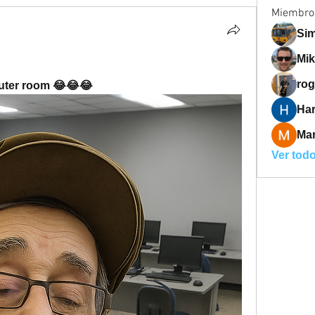
Miembro
Sim
Mik
ro
uter room 😂😂😂
Har
Ma
Ver tod