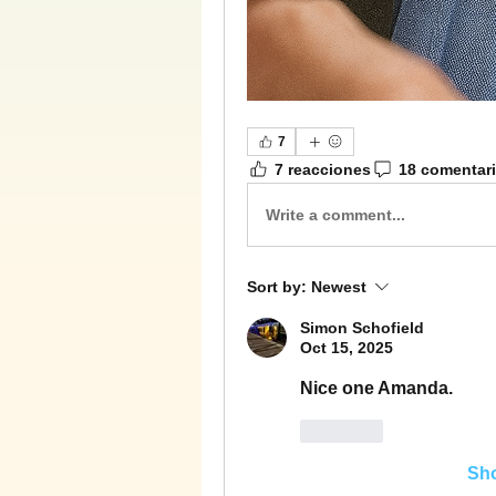
7
7 reacciones
18 comentar
Write a comment...
Sort by:
Newest
Simon Schofield
Oct 15, 2025
Nice one Amanda. 
Like
Sh