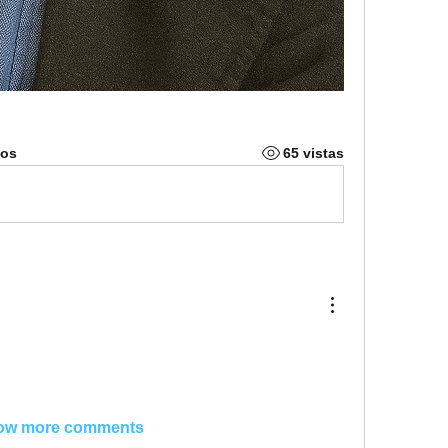
ios
65 vistas
ow more comments