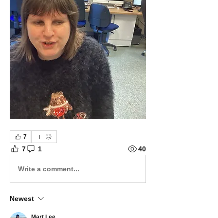
7
7
1
40
Write a comment...
Newest
Mart Lee