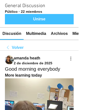
General Discussion
Público
·
22 miembros
Unirse
Discusión
Multimedia
Archivos
Miembros
Volver
amanda heath
2 de diciembre de 2025
Good morning everybody
More learning today