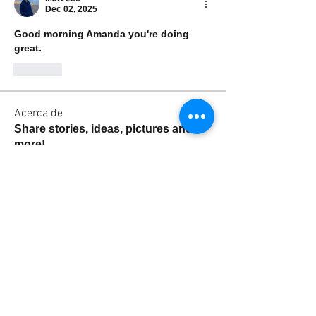
Dec 02, 2025
Good morning Amanda you're doing 
great. 
Like
Acerca de
Share stories, ideas, pictures and
more!
Miembros
Simon Schofield
Seguir
Mike Clark
Seguir
rogersgraham973
Seguir
Harry Rickard
Seguir
Mark wood
Seguir